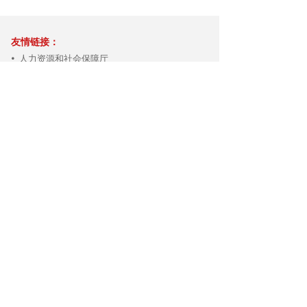
育婴员
友情链接：
人力资源和社会保障厅
넸
四川省人社厅
넸
成都市人社局
넸
四川省中医药管理局
넸
四川省民政厅
넸
中国卫生人才网
넸
四川西部护理学研究中心
넸
版权所有 ©
四川西部中医药产业职业培训学校
蜀ICP备2021031625号
川公网安备51010602002499号
本网站由阿里云提供云计算及安全服务