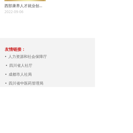
西部康养人才就业创业促进会
2022-09-06
友情链接：
人力资源和社会保障厅
넸
四川省人社厅
넸
成都市人社局
넸
四川省中医药管理局
넸
四川省民政厅
넸
中国卫生人才网
넸
四川西部护理学研究中心
넸
版权所有 ©
四川西部中医药产业职业培训学校