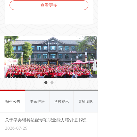
能人才培育先进集体和先进个人代表，21个市
深化技能人才评价制度改革、全面推行“新八级
查看更多
（州）人社局主要负责同志在主会场参加活动，
工”制度为契机，开展评价工作经验交流，研究部
省委组织部副部长、省公务员局局长、省委人才
署全省技能人才评价工作。人力资源社会保障厅
办主任李国贵，人力资源社会保障厅党组书记、
党组成员、副厅长刘晓博出席会议并讲话，资阳
厅长胡斌出席活动并讲话，活动由人力资源社会
市人民政府副市长罗道坤出席会议并致辞，人力
保障厅党组成员、副厅长刘晓博主持。
资源社会保障厅二级巡视员牟方林主持会议。
招生公告
专家讲坛
学校资讯
导师团队
关于举办辅具适配专项职业能力培训证书班的公告
2026-07-29