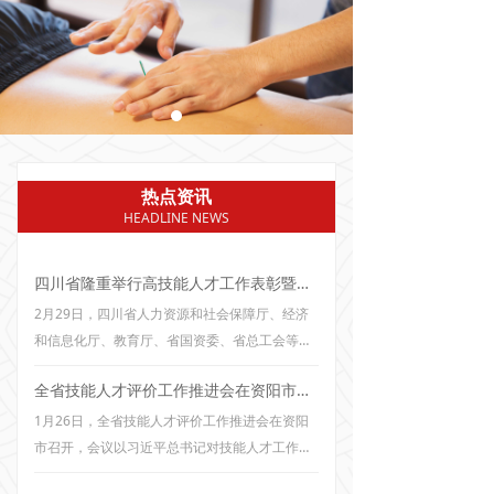
热点资讯
HEADLINE NEWS
四川省隆重举行高技能人才工作表彰暨高技能人才宣讲活动
2月29日，四川省人力资源和社会保障厅、经济
和信息化厅、教育厅、省国资委、省总工会等五
部门隆重举行四川省高技能人才工作表彰暨高技
全省技能人才评价工作推进会在资阳市召开
能人才宣讲活动，省委组织部、财政厅受邀参加
活动。本次活动采取主会场和21个市（州）人社
1月26日，全省技能人才评价工作推进会在资阳
局设分会场形式进行，省级有关部门（单位）、
市召开，会议以习近平总书记对技能人才工作的
受表彰的四川技能大师和四川省技术能手、高技
重要指示批示精神和党的二十大精神为指导，以